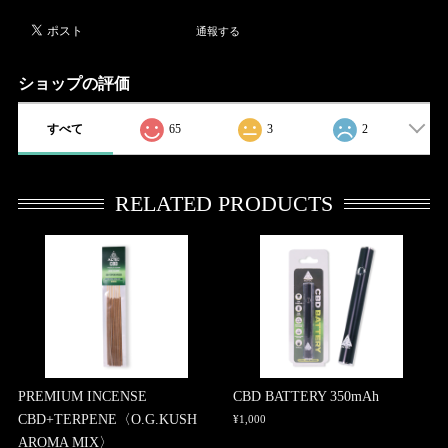
通報する
ショップの評価
すべて
65
3
2
RELATED PRODUCTS
PREMIUM INCENSE
CBD BATTERY 350mAh
CBD+TERPENE〈O.G.KUSH
¥1,000
AROMA MIX〉